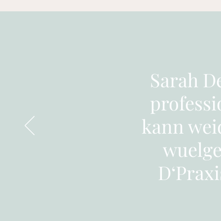
Sarah De
profess
kann wei
wuelge
D‘Praxi