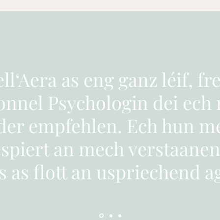
ll‘Aera as eng ganz léif, fr
ionnel Psychologin dei ec
der empfehlen. Ech hun me
spiert an mech verstaanen g
s as flott an uspriechend ag