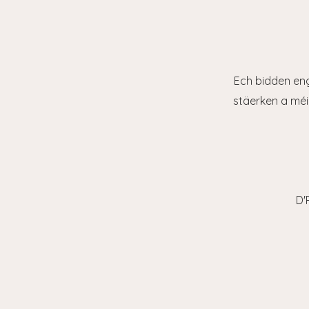
Ech bidden en
stäerken a méi 
D'