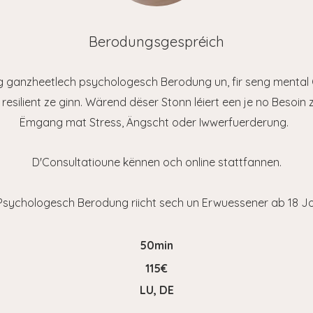
Berodungsgespréich
g ganzheetlech psychologesch Berodung un, fir seng mental
resilient ze ginn.
Wärend dëser Stonn léiert een je no Besoin 
Ëmgang mat Stress, Ängscht oder Iwwerfuerderung.
D'Consultatioune kënnen och online stattfannen
.
Psychologesch Berodung riicht sech un Erwuessener ab 18 Jo
50min
115€
LU, DE