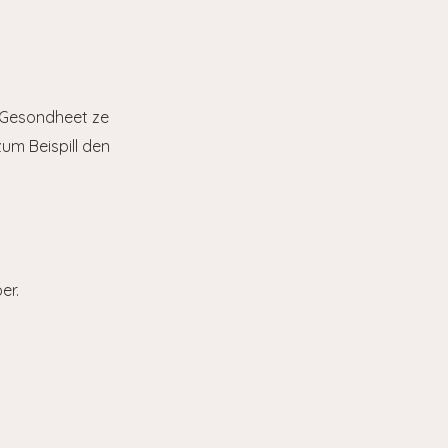
 Gesondheet ze
zum Beispill
den
er.