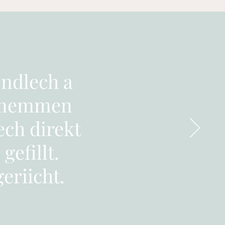
endlech a
h nemmen
ch direkt
efillt.
eriicht.